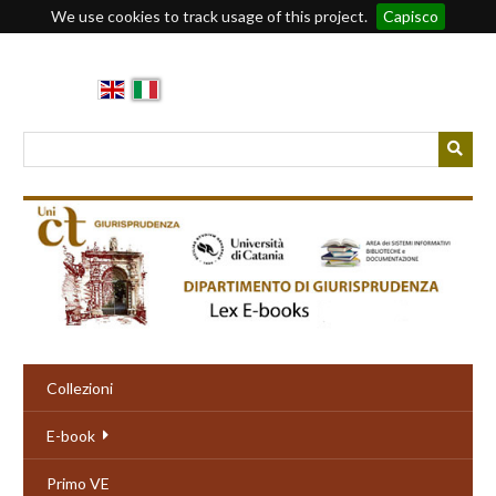
We use cookies to track usage of this project.
Capisco
Passa
al
contenuto
principale
Collezioni
E-book
Primo VE